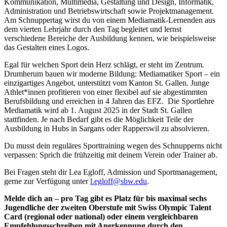
Kommunikation, Multimedia, Gestaltung und Design, Informatik,
Administration und Betriebswirtschaft sowie Projektmanagement.
Am Schnuppertag wirst du von einem Mediamatik-Lernenden aus
dem vierten Lehrjahr durch den Tag begleitet und lernst
verschiedene Bereiche der Ausbildung kennen, wie beispielsweise
das Gestalten eines Logos.
Egal für welchen Sport dein Herz schlägt, er steht im Zentrum.
Drumherum bauen wir moderne Bildung: Mediamatiker Sport – ein
einzigartiges Angebot, unterstützt vom Kanton St. Gallen. Junge
Athlet*innen profitieren von einer flexibel auf sie abgestimmten
Berufsbildung und erreichen in 4 Jahren das EFZ. Die Sportlehre
Mediamatik wird ab 1. August 2025 in der Stadt St. Gallen
stattfinden. Je nach Bedarf gibt es die Möglichkeit Teile der
Ausbildung in Hubs in Sargans oder Rapperswil zu absolvieren.
Du musst dein reguläres Sporttraining wegen des Schnupperns nicht
verpassen: Sprich die frühzeitig mit deinem Verein oder Trainer ab.
Bei Fragen steht dir Lea Egloff, Admission und Sportmanagement,
gerne zur Verfügung unter
l.egloff@sbw.edu
.
Melde dich an – pro Tag gibt es Platz für bis maximal sechs
Jugendliche der zweiten Oberstufe mit Swiss Olympic Talent
Card (regional oder national) oder einem vergleichbaren
Empfehlungsschreiben mit Anerkennung durch den