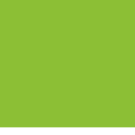


