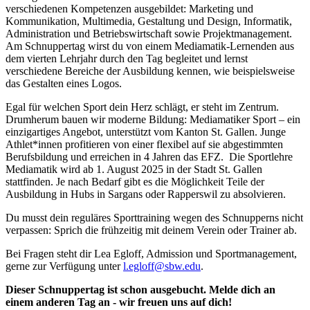
verschiedenen Kompetenzen ausgebildet: Marketing und
Kommunikation, Multimedia, Gestaltung und Design, Informatik,
Administration und Betriebswirtschaft sowie Projektmanagement.
Am Schnuppertag wirst du von einem Mediamatik-Lernenden aus
dem vierten Lehrjahr durch den Tag begleitet und lernst
verschiedene Bereiche der Ausbildung kennen, wie beispielsweise
das Gestalten eines Logos.
Egal für welchen Sport dein Herz schlägt, er steht im Zentrum.
Drumherum bauen wir moderne Bildung: Mediamatiker Sport – ein
einzigartiges Angebot, unterstützt vom Kanton St. Gallen. Junge
Athlet*innen profitieren von einer flexibel auf sie abgestimmten
Berufsbildung und erreichen in 4 Jahren das EFZ. Die Sportlehre
Mediamatik wird ab 1. August 2025 in der Stadt St. Gallen
stattfinden. Je nach Bedarf gibt es die Möglichkeit Teile der
Ausbildung in Hubs in Sargans oder Rapperswil zu absolvieren.
Du musst dein reguläres Sporttraining wegen des Schnupperns nicht
verpassen: Sprich die frühzeitig mit deinem Verein oder Trainer ab.
Bei Fragen steht dir Lea Egloff, Admission und Sportmanagement,
gerne zur Verfügung unter
l.egloff@sbw.edu
.
Dieser Schnuppertag ist schon ausgebucht. Melde dich an
einem anderen Tag an - wir freuen uns auf dich!